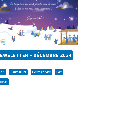
EWSLETTER – DÉCEMBRE 2024
Don
Fermeture
Formations
Lez
oeux