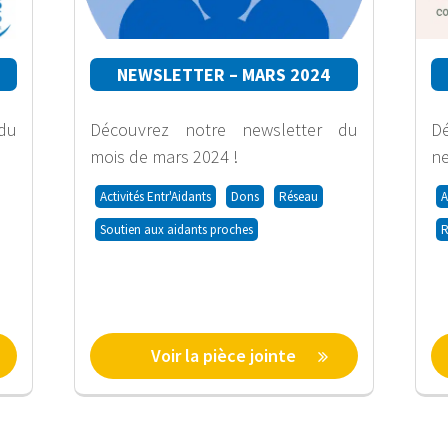
NEWSLETTER – MARS 2024
 du
Découvrez notre newsletter du
D
mois de mars 2024 !
ne
Activités Entr'Aidants
Dons
Réseau
A
Soutien aux aidants proches
R
Voir la pièce jointe