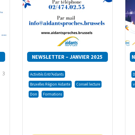
5
NEWSLETTER – JANVIER 2025
N
 3
Activités Entr'Aidants
Bruxelles Région Aidante
Conseil lecture
v
Don
Formations