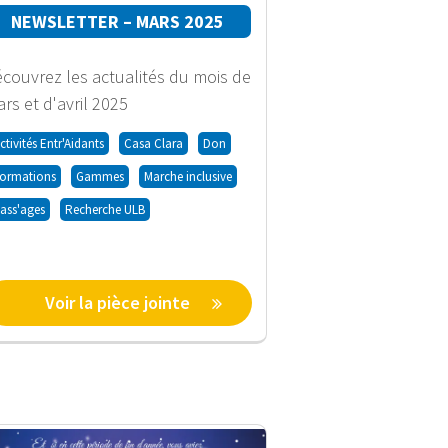
NEWSLETTER – MARS 2025
couvrez les actualités du mois de
rs et d'avril 2025
ctivités Entr'Aidants
Casa Clara
Don
ormations
Gammes
Marche inclusive
ass'ages
Recherche ULB
Voir la pièce jointe