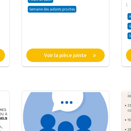
!
Semaine des aidants proches
A
G
S
Voir la pièce jointe