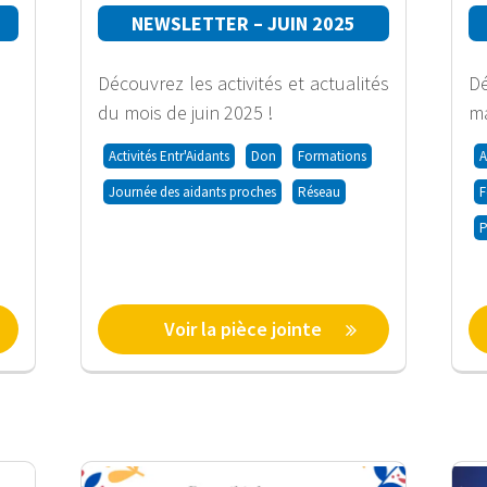
NEWSLETTER – JUIN 2025
Découvrez les activités et actualités
Dé
du mois de juin 2025 !
ma
Activités Entr'Aidants
Don
Formations
A
Journée des aidants proches
Réseau
F
P
Voir la pièce jointe