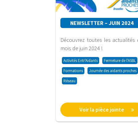
NEWSLETTER – JUIN 2024
Découvrez toutes les actualités
mois de juin 2024 !
Activités Entr'Aidants
Fermeture de l'ASBL
Formations
Journée des aidants proches
Réseau
Voir la pièce jointe