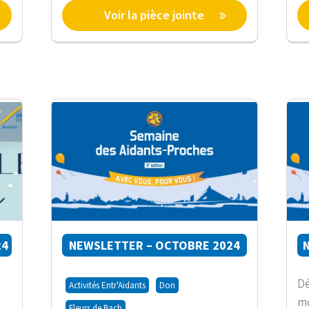
Voir la pièce jointe
24
NEWSLETTER – OCTOBRE 2024
Dé
Activités Entr'Aidants
Don
mo
Fleurs de Bach