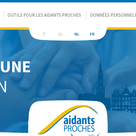
OUTILS POUR LES AIDANTS PROCHES
DONNÉES PERSONNEL
NL
NL
FR
FR
'UNE
N