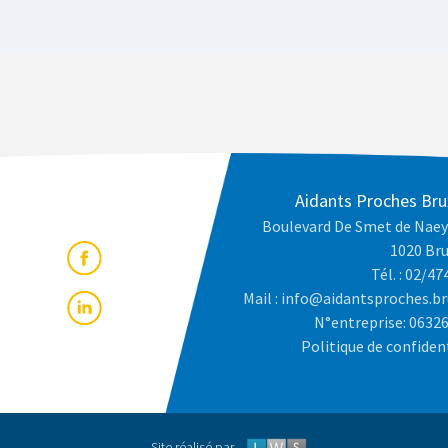
Aidants Proches Bru
Boulevard De Smet de Naey
1020 Bru
Tél. : 02/47
Mail : info@aidantsproches.br
N°entreprise: 0632
Politique de confiden
Site réalisé par