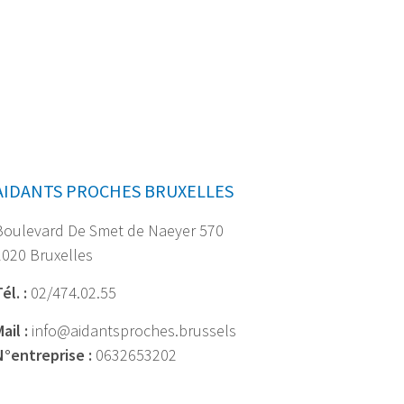
AIDANTS PROCHES BRUXELLES
Boulevard De Smet de Naeyer 570
1020 Bruxelles
él. :
02/474.02.55
ail :
info@aidantsproches.brussels
N°entreprise :
0632653202