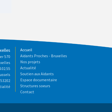
xelles
Accueil
Aidants Proches - Bruxelles
er 570
Nos projets
xelles
Actualité
4.02.55
Soutien aux Aidants
ussels
Espace documentaire
653202
Structures soeurs
tialité
Contact