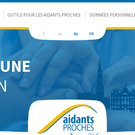
OUTILS POUR LES AIDANTS PROCHES
DONNÉES PERSONNEL
NL
NL
FR
FR
'UNE
N