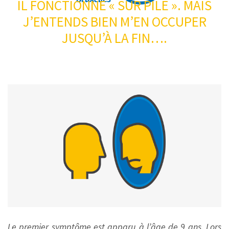
IL FONCTIONNE « SUR PILE ». MAIS
J’ENTENDS BIEN M’EN OCCUPER
JUSQU’À LA FIN….
Le premier symptôme est apparu à l’âge de 9 ans. Lors