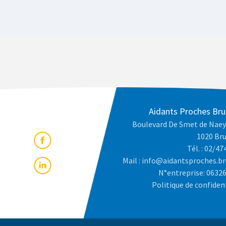
Aidants Proches Bru
Boulevard De Smet de Naey
1020 Bru
Tél. : 02/47
Mail : info@aidantsproches.br
N°entreprise: 0632
Politique de confiden