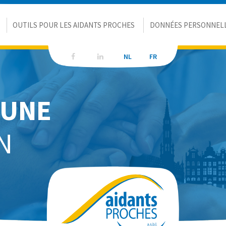
OUTILS POUR LES AIDANTS PROCHES
DONNÉES PERSONNEL
NL
NL
FR
FR
'UNE
N