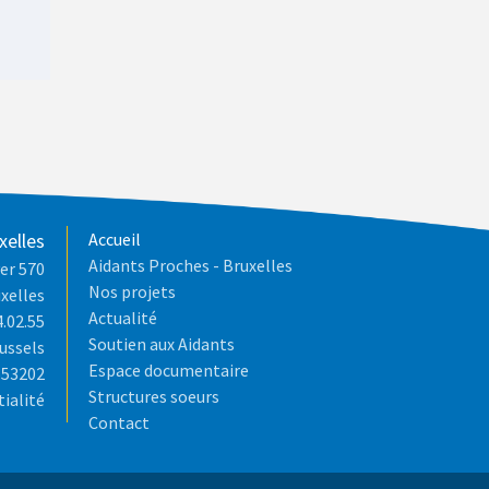
xelles
Accueil
Aidants Proches - Bruxelles
er 570
Nos projets
xelles
Actualité
4.02.55
Soutien aux Aidants
ussels
Espace documentaire
653202
Structures soeurs
tialité
Contact