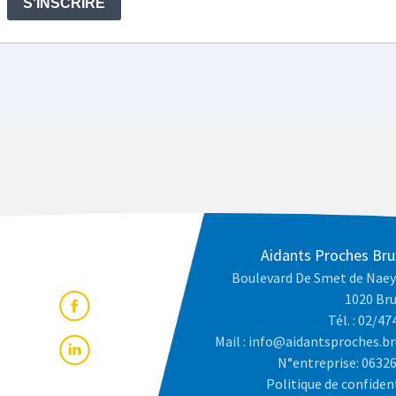
Aidants Proches Bru
Boulevard De Smet de Naey
1020 Bru
Tél. : 02/47
Mail : info@aidantsproches.br
N°entreprise: 0632
Politique de confiden