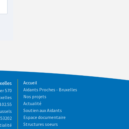
xelles
Accueil
Aidants Proches - Bruxelles
er 570
Nos projets
xelles
Actualité
4.02.55
Soutien aux Aidants
ussels
Espace documentaire
653202
Structures soeurs
tialité