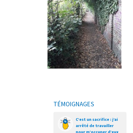
TÉMOIGNAGES
C’est un sacrifice : j’ai
arrêté de travailler
pour m’occuper d’eux