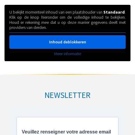
U bekijkt momenteel inhoud van een plaatshouder van
Standaard
.
Klik op de knop hieronder om de volledige inhoud te bekijken.
Houd er rekening mee dat u op deze manier gegevens deelt met
providers van derden.
Inhoud deblokkeren
Meer informatie
NEWSLETTER