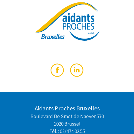
Aidants Proches Bruxelles
Boulevard De Smet de Naeyer 570
1020 Brussel
Tél. : 02/474.02.55