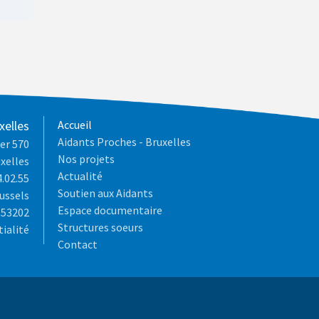
xelles
Accueil
Aidants Proches - Bruxelles
er 570
Nos projets
xelles
Actualité
4.02.55
Soutien aux Aidants
ussels
Espace documentaire
653202
Structures soeurs
tialité
Contact