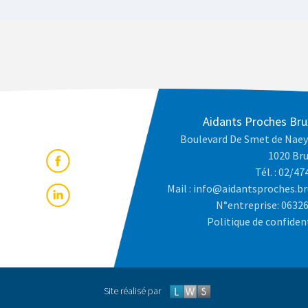
Aidants Proches Bru
Boulevard De Smet de Naey
1020 Bru
Tél. : 02/47
Mail : info@aidantsproches.br
N°entreprise: 0632
Politique de confiden
Site réalisé par